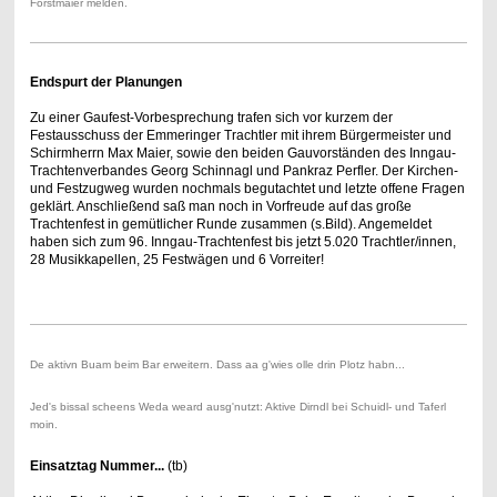
Forstmaier melden.
Endspurt der Planungen
Zu einer Gaufest-Vorbesprechung trafen sich vor kurzem der
Festausschuss der Emmeringer Trachtler mit ihrem Bürgermeister und
Schirmherrn Max Maier, sowie den beiden Gauvorständen des Inngau-
Trachtenverbandes Georg Schinnagl und Pankraz Perfler. Der Kirchen-
und Festzugweg wurden nochmals begutachtet und letzte offene Fragen
geklärt. Anschließend saß man noch in Vorfreude auf das große
Trachtenfest in gemütlicher Runde zusammen (s.Bild). Angemeldet
haben sich zum 96. Inngau-Trachtenfest bis jetzt 5.020 Trachtler/innen,
28 Musikkapellen, 25 Festwägen und 6 Vorreiter!
De aktivn Buam beim Bar erweitern. Dass aa g'wies olle drin Plotz habn...
Jed's bissal scheens Weda weard ausg'nutzt: Aktive Dirndl bei Schuidl- und Taferl
moin.
Einsatztag Nummer...
(tb)