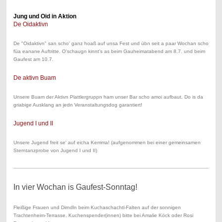
Jung und Oid in Aktion
De Oidaktivn
De "Oidaktivn" san scho' ganz hoaß auf unsa Fest und übn seit a paar Wochan scho
füa eanane Auftritte. O'schaugn kinnt's as beim Gauheimatabend am 8.7. und beim
Gaufest am 10.7.
De aktivn Buam
Unsere Buam der Aktivn Plattlergruppn ham unser Bar scho amoi aufbaut. Do is da
griabige Ausklang an jedn Veranstaltungsdog garantiert!
Jugend I und II
Unsere Jugend freit se' auf eicha Kemma! (aufgenommen bei einer gemeinsamen
Sterntanzprobe von Jugend I und II)
In vier Wochan is Gaufest-Sonntag!
Fleißige Frauen und Dirndln beim Kuchaschachtl-Falten auf der sonnigen
Trachtenheim-Terrasse. Kuchenspender(innen) bitte bei Amalie Köck oder Rosi