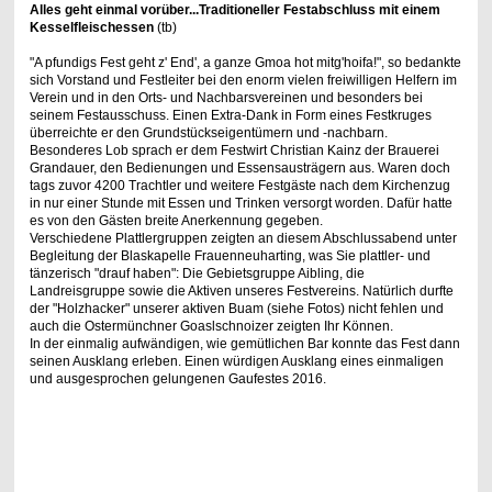
Alles geht einmal vorüber...Traditioneller Festabschluss mit einem
Kesselfleischessen
(tb)
"A pfundigs Fest geht z' End', a ganze Gmoa hot mitg'hoifa!", so bedankte
sich Vorstand und Festleiter bei den enorm vielen freiwilligen Helfern im
Verein und in den Orts- und Nachbarsvereinen und besonders bei
seinem Festausschuss. Einen Extra-Dank in Form eines Festkruges
überreichte er den Grundstückseigentümern und -nachbarn.
Besonderes Lob sprach er dem Festwirt Christian Kainz der Brauerei
Grandauer, den Bedienungen und Essensausträgern aus. Waren doch
tags zuvor 4200 Trachtler und weitere Festgäste nach dem Kirchenzug
in nur einer Stunde mit Essen und Trinken versorgt worden. Dafür hatte
es von den Gästen breite Anerkennung gegeben.
Verschiedene Plattlergruppen zeigten an diesem Abschlussabend unter
Begleitung der Blaskapelle Frauenneuharting, was Sie plattler- und
tänzerisch "drauf haben": Die Gebietsgruppe Aibling, die
Landreisgruppe sowie die Aktiven unseres Festvereins. Natürlich durfte
der "Holzhacker" unserer aktiven Buam (siehe Fotos) nicht fehlen und
auch die Ostermünchner Goaslschnoizer zeigten Ihr Können.
In der einmalig aufwändigen, wie gemütlichen Bar konnte das Fest dann
seinen Ausklang erleben. Einen würdigen Ausklang eines einmaligen
und ausgesprochen gelungenen Gaufestes 2016.