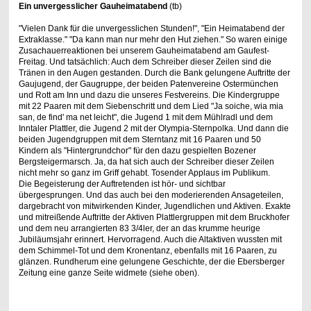
Ein unvergesslicher Gauheimatabend
(tb)
"Vielen Dank für die unvergesslichen Stunden!", "Ein Heimatabend der
Extraklasse." "Da kann man nur mehr den Hut ziehen." So waren einige
Zusachauerreaktionen bei unserem Gauheimatabend am Gaufest-
Freitag. Und tatsächlich: Auch dem Schreiber dieser Zeilen sind die
Tränen in den Augen gestanden. Durch die Bank gelungene Auftritte der
Gaujugend, der Gaugruppe, der beiden Patenvereine Ostermünchen
und Rott am Inn und dazu die unseres Festvereins. Die Kindergruppe
mit 22 Paaren mit dem Siebenschritt und dem Lied "Ja soiche, wia mia
san, de find' ma net leicht", die Jugend 1 mit dem Mühlradl und dem
Inntaler Plattler, die Jugend 2 mit der Olympia-Sternpolka. Und dann die
beiden Jugendgruppen mit dem Sterntanz mit 16 Paaren und 50
Kindern als "Hintergrundchor" für den dazu gespielten Bozener
Bergsteigermarsch. Ja, da hat sich auch der Schreiber dieser Zeilen
nicht mehr so ganz im Griff gehabt. Tosender Applaus im Publikum.
Die Begeisterung der Auftretenden ist hör- und sichtbar
übergesprungen. Und das auch bei den moderierenden Ansageteilen,
dargebracht von mitwirkenden Kinder, Jugendlichen und Aktiven. Exakte
und mitreißende Auftritte der Aktiven Plattlergruppen mit dem Bruckhofer
und dem neu arrangierten 83 3/4ler, der an das krumme heurige
Jubiläumsjahr erinnert. Hervorragend. Auch die Altaktiven wussten mit
dem Schimmel-Tot und dem Kronentanz, ebenfalls mit 16 Paaren, zu
glänzen. Rundherum eine gelungene Geschichte, der die Ebersberger
Zeitung eine ganze Seite widmete (siehe oben).