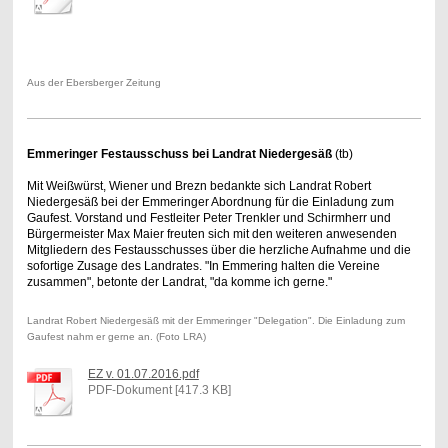
Aus der Ebersberger Zeitung
Emmeringer Festausschuss bei Landrat Niedergesäß
(tb)
Mit Weißwürst, Wiener und Brezn bedankte sich Landrat Robert
Niedergesäß bei der Emmeringer Abordnung für die Einladung zum
Gaufest. Vorstand und Festleiter Peter Trenkler und Schirmherr und
Bürgermeister Max Maier freuten sich mit den weiteren anwesenden
Mitgliedern des Festausschusses über die herzliche Aufnahme und die
sofortige Zusage des Landrates. "In Emmering halten die Vereine
zusammen", betonte der Landrat, "da komme ich gerne."
Landrat Robert Niedergesäß mit der Emmeringer "Delegation". Die Einladung zum
Gaufest nahm er gerne an. (Foto LRA)
EZ v. 01.07.2016.pdf
PDF-Dokument [417.3 KB]