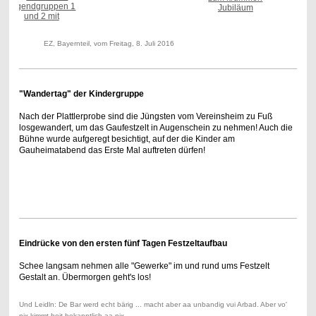
EZ, Bayernteil, vom Freitag, 8. Juli 2016
"Wandertag" der Kindergruppe
Nach der Plattlerprobe sind die Jüngsten vom Vereinsheim zu Fuß
losgewandert, um das Gaufestzelt in Augenschein zu nehmen! Auch die
Bühne wurde aufgeregt besichtigt, auf der die Kinder am
Gauheimatabend das Erste Mal auftreten dürfen!
Eindrücke von den ersten fünf Tagen Festzeltaufbau
Schee langsam nehmen alle "Gewerke" im und rund ums Festzelt
Gestalt an. Übermorgen geht's los!
Und Leidln: De Bar werd echt bärig ... macht aber aa unbandig vui Arbad. Aber vo'
nix kimmt hoit bekanntlich aa nix.