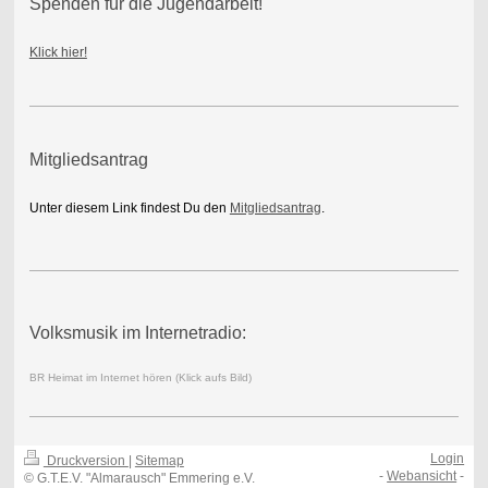
Spenden für die Jugendarbeit!
Klick hier!
Mitgliedsantrag
Unter diesem Link findest Du den
Mitgliedsantrag
.
Volksmusik im Internetradio:
BR Heimat im Internet hören (Klick aufs Bild)
Login
Druckversion
|
Sitemap
-
Webansicht
-
© G.T.E.V. "Almarausch" Emmering e.V.