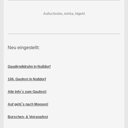
Aufschreim, mirka, higeh!
Neu eingestellt:
Gaudirndldrahn in Nußdorf
106. Gaufest in Nußdorf
Alle Info`s zum Gaufest!
Auf geht`s nach Moosen!
Burschen- & Vetranafest