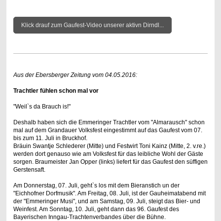
Klick drauf zum Gaufest-Video unserer aktivn Dirndl...
Aus der Ebersberger Zeitung vom 04.05.2016:
Trachtler fühlen schon mal vor
"Weil`s da Brauch is!"
Deshalb haben sich die Emmeringer Trachtler vom "Almarausch" schon
mal auf dem Grandauer Volksfest eingestimmt auf das Gaufest vom 07.
bis zum 11. Juli in Bruckhof.
Bräuin Swantje Schlederer (Mitte) und Festwirt Toni Kainz (Mitte, 2. v.re.)
werden dort genauso wie am Volksfest für das leibliche Wohl der Gäste
sorgen. Braumeister Jan Opper (links) liefert für das Gaufest den süffigen
Gerstensaft.
Am Donnerstag, 07. Juli, geht`s los mit dem Bieranstich un der
"Eichhofner Dorfmusik". Am Freitag, 08. Juli, ist der Gauheimatabend mit
der "Emmeringer Musi", und am Samstag, 09. Juli, steigt das Bier- und
Weinfest. Am Sonntag, 10. Juli, geht dann das 96. Gaufest des
Bayerischen Inngau-Trachtenverbandes über die Bühne.