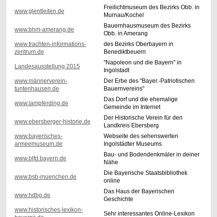
Freilichtmuseum des Bezirks Obb. in
www.glentleiten.de
Murnau/Kochel
Bauernhausmuseum des Bezirks
www.bhm-amerang.de
Obb. in Amerang
www.trachten-informations-
des Bezirks Oberbayern in
zentrum.de
Benediktbeuern
"Napoleon und die Bayern" in
Landesausstellung 2015
Ingolstadt
www.männerverein-
Der Erbe des "Bayer.-Patriotischen
tuntenhausen.de
Bauernvereins"
Das Dorf und die ehemalige
www.lampferding.de
Gemeinde im Internet
Der Historische Verein für den
www.ebersberger-historie.de
Landkreis Ebersberg
www.bayerisches-
Webseite des sehenswerten
armeemuseum.de
Ingolstädter Museums
Bau- und Bodendenkmäler in deiner
www.blfd.bayern.de
Nähe
Die Bayerische Staatsbibliothek
www.bsb-muenchen.de
online
Das Haus der Bayerischen
www.hdbg.de
Geschichte
www.historisches-lexikon-
Sehr interessantes Online-Lexikon