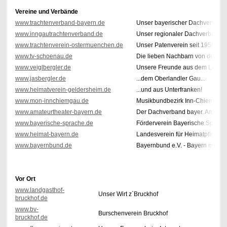
Vereine und Verbände
www.trachtenverband-bayern.de
Unser bayerischer Dachverband
www.inngautrachtenverband.de
Unser regionaler Dachverband -
www.trachtenverein-ostermuenchen.de
Unser Patenverein seit 1950
www.tv-schoenau.de
Die lieben Nachbarn von der M
www.veiglbergler.de
Unsere Freunde aus dem Loisac
www.jasbergler.de
...dem Oberlandler Gau...
www.heimatverein-geldersheim.de
...und aus Unterfranken!
www.mon-innchiemgau.de
Musikbundbezirk Inn-Chiemgau
www.amateurtheater-bayern.de
Der Dachverband bayer. Amateur
www.bayerische-sprache.de
Förderverein Bayerische Sprache
www.heimat-bayern.de
Landesverein für Heimatpflege
www.bayernbund.de
Bayernbund e.V. - Bayern muss B
Vor Ort
www.landgasthof-
Unser Wirt z`Bruckhof
bruckhof.de
www.bv-
Burschenverein Bruckhof
bruckhof.de