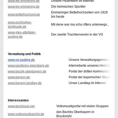
www.ffw-emmering.de
Unsere Feuerwehr im Internet
www.tsv-emmering.de
Die heimischen Sportler
Emmeringer Bettelhochzeiten von 1928
www.bettelhochzeit.de
bis heute
www.eichhofner-
Mit dene war ma scho öfters unterwegs...
dorfmusik.de
www.gtev-atteltaler-
Der zweite Trachtenverein in der VG
assling.de
Verwaltung und Politik
www.vg-assling.de
Unsere Verwaltungsgemeinschaft i
www.landkreis-ebersberg.de
Internetseite unseres Heimatlandk
www.bezirk-oberbayern.de
Portal der dritten kommunalen Eb
www.bayern.de
Portal der bayerischen Staatsregi
www.bayern.landtag.de
Unser Landtag im Internet
Interessantes
www.tanzlmusi.net
Volksmusikportal mit vielen Gruppen
des Bezirks Oberbayern in
www.volksmusikarchiv.de
Bruckmühl