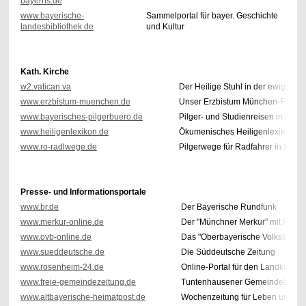
bayerns.de
www.bayerische-
Sammelportal für bayer. Geschichte
landesbibliothek.de
und Kultur
Kath. Kirche
w2.vatican.va
Der Heilige Stuhl in der ewigen St
www.erzbistum-muenchen.de
Unser Erzbistum München-Freisin
www.bayerisches-pilgerbuero.de
Pilger- und Studienreisen in alle W
www.heiligenlexikon.de
Ökumenisches Heiligenlexikon
www.ro-radlwege.de
Pilgerwege für Radfahrer in Südo
Presse- und Informationsportale
www.br.de
Der Bayerische Rundfunk
www.merkur-online.de
Der "Münchner Merkur" mit Regi
www.ovb-online.de
Das "Oberbayerische Volksblatt"
www.sueddeutsche.de
Die Süddeutsche Zeitung
www.rosenheim-24.de
Online-Portal für den Landkreis
www.freie-gemeindezeitung.de
Tuntenhausener Gemeindeblatt
www.altbayerische-heimatpost.de
Wochenzeitung für Leben und Erl