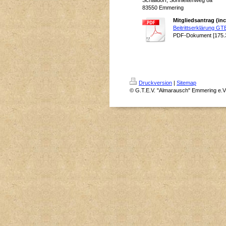
Schalldorf, Sonnleitenweg 8a
83550 Emmering
Mitgliedsantrag (i
Beitrittserklärung GT
PDF-Dokument [175.
Druckversion
|
Sitemap
© G.T.E.V. "Almarausch" Emmering e.V