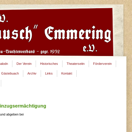
alodn
Der Verein
Historisches
Theaterseitn
Förderverein
Gästebuach
Archiv
Links
Kontakt
Einzugsermächtigung
 und abgeben bei