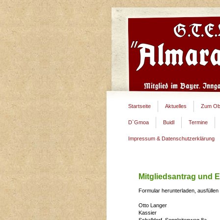
Startseite
Aktuelles
Zum Ob
D`Gmoa
Buidl
Termine
Impressum & Datenschutzerklärung
Mitgliedsantrag und 
Formular herunterladen, ausfüllen
Otto Langer
Kassier