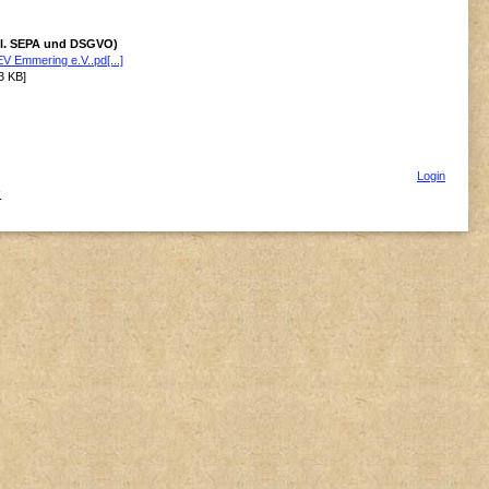
ncl. SEPA und DSGVO)
EV Emmering e.V..pd[...]
3 KB]
Login
.