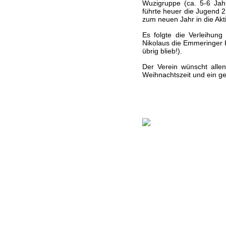
Wuzigruppe (ca. 5-6 Ja
führte heuer die Jugend 2
zum neuen Jahr in die Ak
Es folgte die Verleihun
Nikolaus die Emmeringer K
übrig blieb!).
Der Verein wünscht alle
Weihnachtszeit und ein g