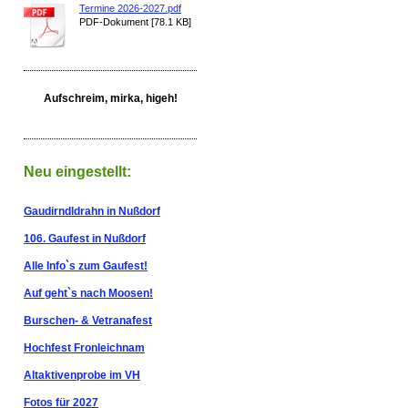
Termine 2026-2027.pdf
PDF-Dokument [78.1 KB]
Aufschreim, mirka, higeh!
Neu eingestellt:
Gaudirndldrahn in Nußdorf
106. Gaufest in Nußdorf
Alle Info`s zum Gaufest!
Auf geht`s nach Moosen!
Burschen- & Vetranafest
Hochfest Fronleichnam
Altaktivenprobe im VH
Fotos für 2027