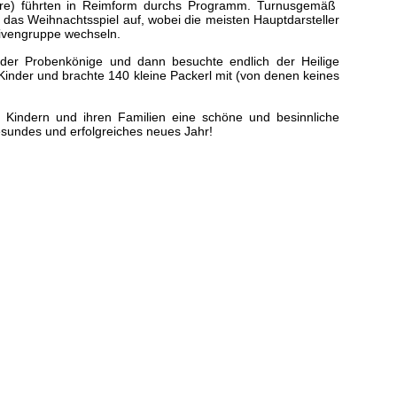
hre) führten in Reimform durchs Programm. Turnusgemäß
 das Weihnachtsspiel auf, wobei die meisten Hauptdarsteller
tivengruppe wechseln.
g der Probenkönige und dann besuchte endlich der Heilige
inder und brachte 140 kleine Packerl mit (von denen keines
n Kindern und ihren Familien eine schöne und besinnliche
esundes und erfolgreiches neues Jahr!