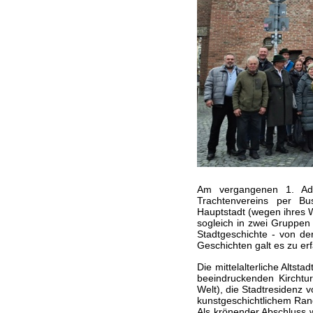
Am vergangenen 1. Adv
Trachtenvereins per B
Hauptstadt (wegen ihres 
sogleich in zwei Gruppen j
Stadtgeschichte - von d
Geschichten galt es zu er
Die mittelalterliche Altst
beeindruckenden Kirchtu
Welt), die Stadtresidenz
kunstgeschichtlichem Rang
Als krönender Abschluss