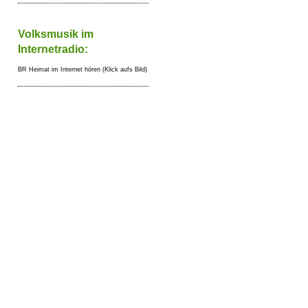
Volksmusik im
Internetradio:
BR Heimat im Internet hören (Klick aufs Bild)