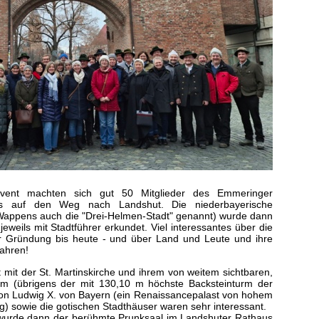
ent machten sich gut 50 Mitglieder des Emmeringer
us auf den Weg nach Landshut. Die niederbayerische
Wappens auch die "Drei-Helmen-Stadt" genannt) wurde dann
eweils mit Stadtführer erkundet. Viel interessantes über die
er Gründung bis heute - und über Land und Leute und ihre
fahren!
adt mit der St. Martinskirche und ihrem von weitem sichtbaren,
rm (übrigens der mit 130,10 m höchste Backsteinturm der
 von Ludwig X. von Bayern (ein Renaissancepalast von hohem
) sowie die gotischen Stadthäuser waren sehr interessant.
 wurde dann der berühmte Prunksaal im Landshuter Rathaus