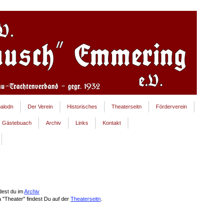
alodn
Der Verein
Historisches
Theaterseitn
Förderverein
Gästebuach
Archiv
Links
Kontakt
dest du im
Archiv
 "Theater" findest Du auf der
Theaterseitn
.