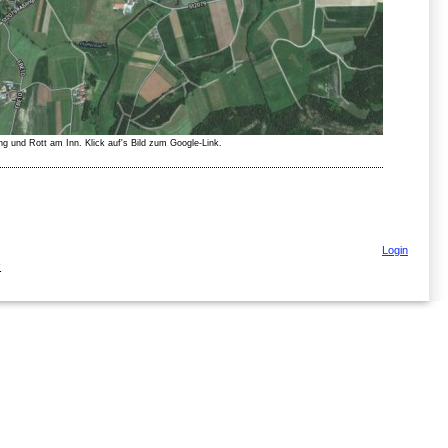
ng und Rott am Inn. Klick auf's Bild zum Google-Link.
Login
.