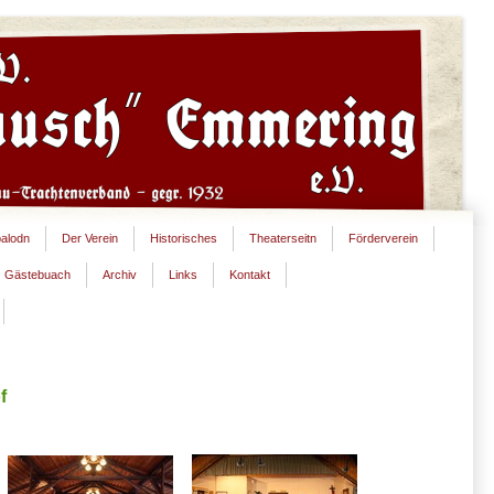
alodn
Der Verein
Historisches
Theaterseitn
Förderverein
Gästebuach
Archiv
Links
Kontakt
f