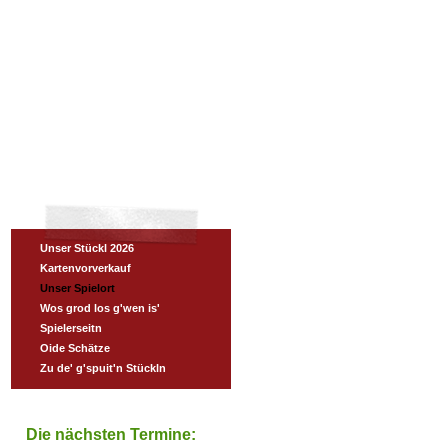
Unser Stückl 2026
Kartenvorverkauf
Unser Spielort
Wos grod los g'wen is'
Spielerseitn
Oide Schätze
Zu de' g'spuit'n Stückln
Die nächsten Termine: