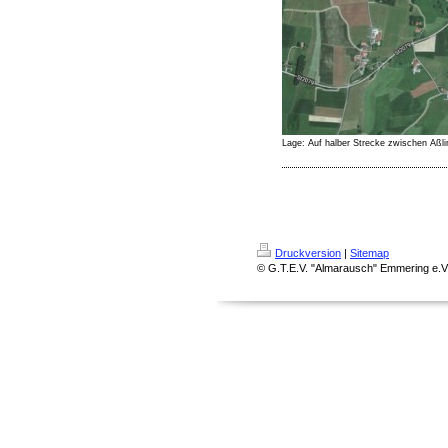
Lage: Auf halber Strecke zwischen Aßli
Druckversion
|
Sitemap
© G.T.E.V. "Almarausch" Emmering e.V